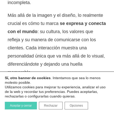
incompleta.
Más allá de la imagen y el diseño, lo realmente
crucial es cómo tu marca
se expresa y conecta
con el mundo
: su cultura, los valores que
refleja y su manera de comunicarse con los
clientes. Cada interacción muestra una
personalidad única que va más allá de lo visual,
diferenciándote y dejando una huella
memorable.
Sí, otro banner de cookies
. Intentamos que sea lo menos
molesto posible.
Como las personas, las marcas evolucionan
Utilizamos cookies para mejorar tu experiencia, analizar el uso
de la web y recordar tus preferencias. Puedes aceptarlas,
constantemente, aprendiendo y adaptándose.
rechazarlas o configurarlas cuando quieras.
Este crecimiento continuo fortalece la conexión
Aceptar y cerrar
Rechazar
Opciones
con tu audiencia, generando relaciones de