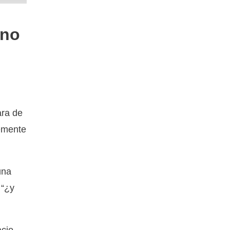
 no
ara de
lemente
una
 “¿y