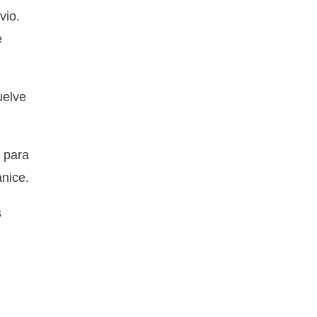
vio.
e
uelve
d para
anice.
s