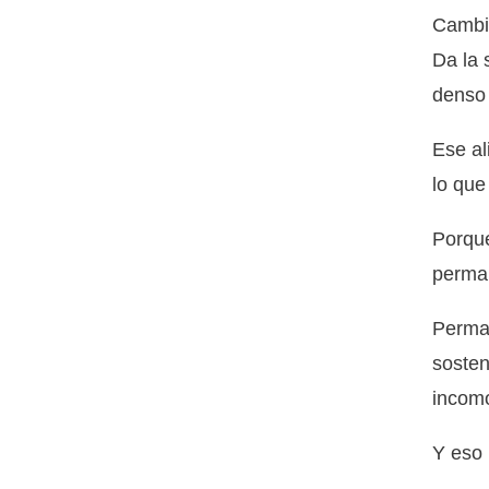
Cambia
Da la 
denso 
Ese al
lo que
Porque
perman
Perman
sosten
incomo
Y eso 