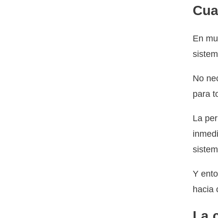
Cua
En muc
sistem
No nec
para t
La per
inmedi
sistem
Y ento
hacia 
La 