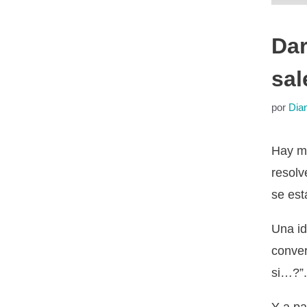
Dar
sal
por
Dia
Hay mo
resolv
se est
Una id
conver
si…?”.