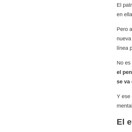
El pat
en ell
Pero a
nueva 
línea 
No es
el pe
se va
Y ese 
mental
El 