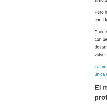
simult
Pero e
cantid
Puede 
con pe
desarr
volver
La men
única 
El 
pro