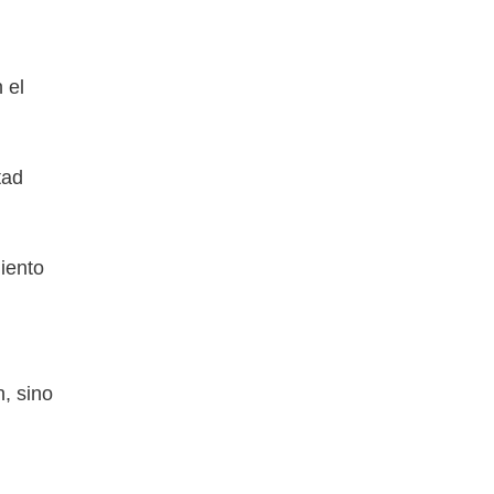
 el
tad
iento
, sino