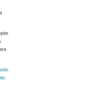
la
epite
a
para
ción
nte
.