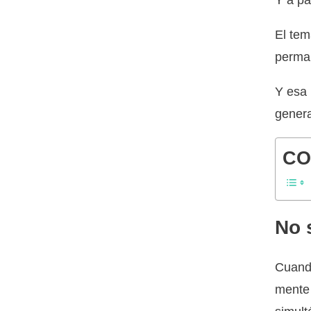
Y a pa
El tem
perman
Y esa 
genera
CO
No 
Cuando
mente 