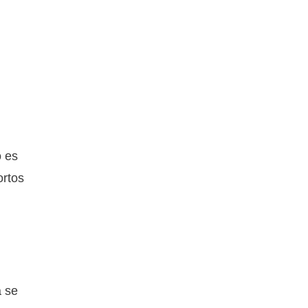
o es
ortos
a se