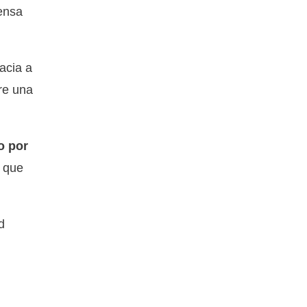
iensa
acia a
re una
o por
o que
d