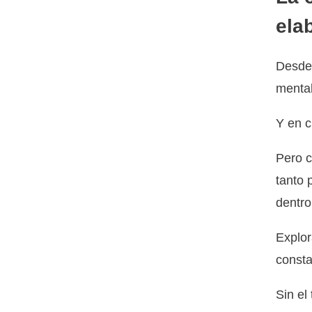
ela
Desde 
mental
Y en c
Pero c
tanto 
dentr
Explor
consta
Sin el