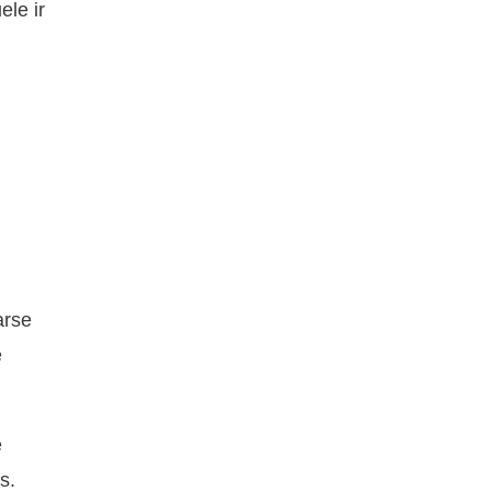
le ir
arse
e
e
s.