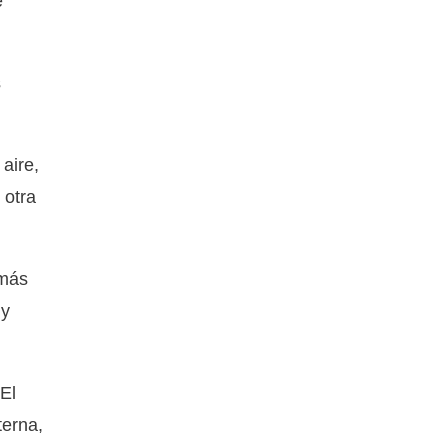
e
s
 aire,
 otra
 más
 y
El
terna,