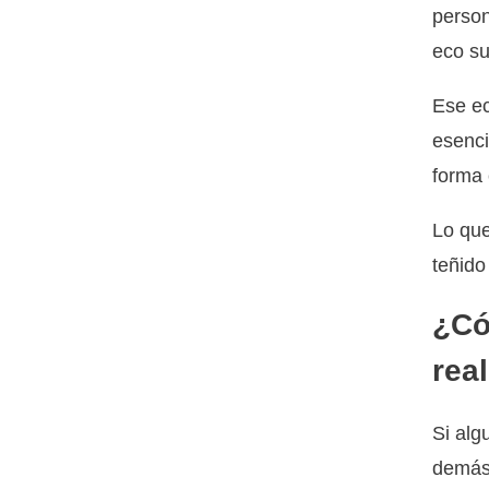
person
eco sut
Ese ec
esenci
forma 
Lo que
teñido
¿Có
real
Si alg
demás,