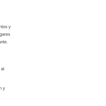
ntos y
lgares
ante.
 al
n y