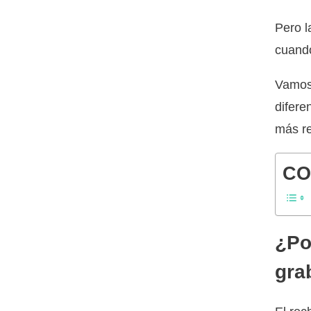
Pero l
cuand
Vamos 
difere
más re
CO
¿Po
gra