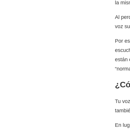
la mi
Al per
voz su
Por es
escuc
están 
“norma
¿Có
Tu voz
tambié
En lug