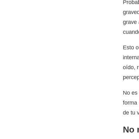
Probab
graved
grave 
cuando
Esto o
intern
oído, 
percep
No es 
forma 
de tu 
No 