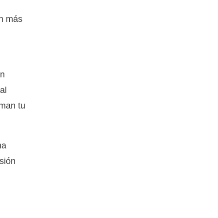
en más
ón
al
rman tu
na
rsión