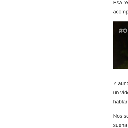
Esa re
acompa
Y aun
un víd
hablar
Nos so
suena