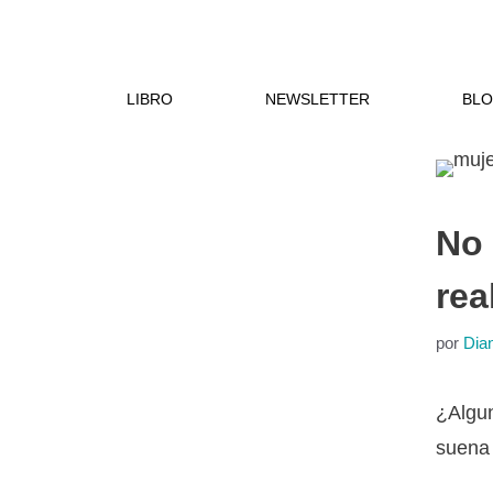
Saltar
al
contenido
LIBRO
NEWSLETTER
BL
No 
rea
por
Dia
¿Algun
suena 