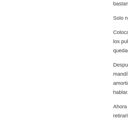
bastan
Solo n
Coloca
los pu
quedan
Despu
mandíb
amorti
hablar
Ahora 
retira