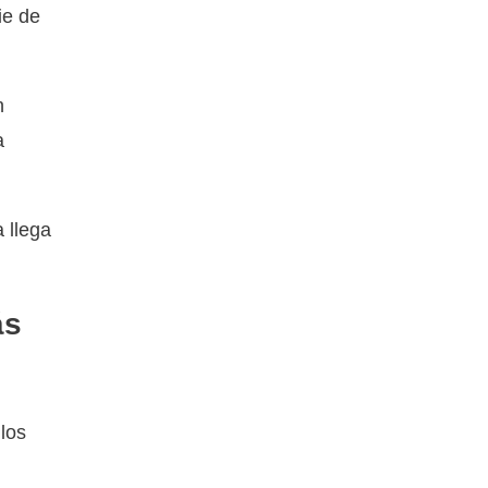
ie de
n
a
 llega
ás
los