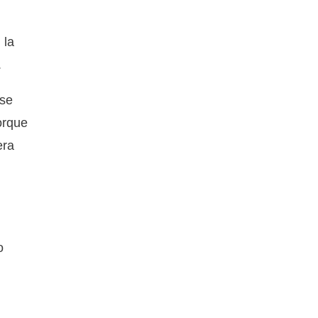
 la
.
 se
orque
era
o