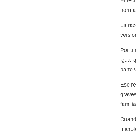
El rec
normal
La raz
versio
Por un
igual 
parte 
Ese re
graves
familia
Cuando
micróf